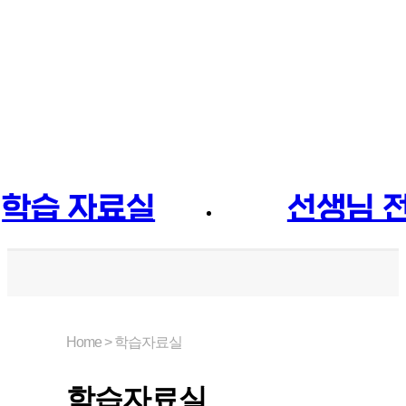
학습 자료실
선생님 
MP3/답지/
선생님
테스트지 자료
선생님
Home > 학습자료실
국/영/수 진단평
선생님
학습자료실
가
료실