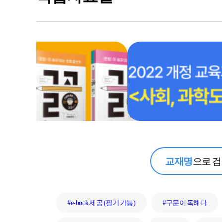
공부법 꿀팁
문제 
영어 학습 콘텐
e-cla
츠
교재명
으로 
#e-book 제공 (필기 가능)
#구문이 독해다