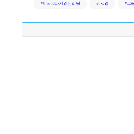
#미국교과서 읽는 리딩
#매3영
#그림