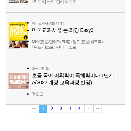
/
워드 리스트
/
단어 테스트
미국교과서 읽는 시리즈
미국교과서 읽는 리딩 Easy3
MP3(본문/단어/워크북)
/
답지(본문/워크북)
/
워드 리스트
/
단어 테스트
초등 시리즈
초등 국어 어휘력이 독해력이다 1단계
A(2022 개정 교육과정 반영)
정오표
<<
1
2
3
4
5
>
>>