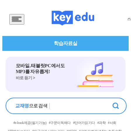
메
인
메
뉴
버
학습자료실
튼
모바일, 태블릿PC에서도
MP3를 자유롭게!
바로 듣기 >
교재명
으로 검색
검 색
#e-book 제공 (필기 가능)
#구문이 독해다
#단어가 읽기다
#과학
#사회